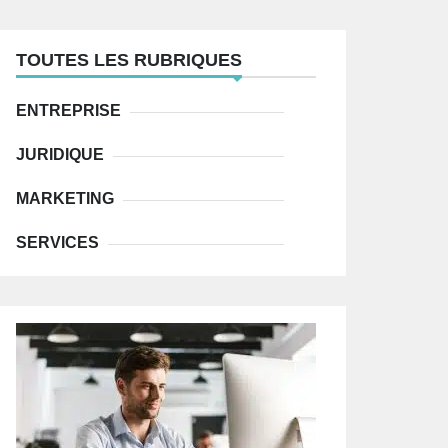
r
c
h
f
TOUTES LES RUBRIQUES
o
r
:
ENTREPRISE
JURIDIQUE
MARKETING
SERVICES