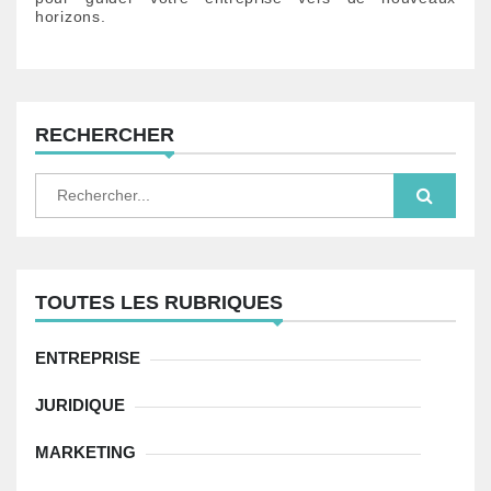
l
horizons.
’
a
r
RECHERCHER
t
S
e
i
a
r
c
c
h
l
f
TOUTES LES RUBRIQUES
o
e
r
:
ENTREPRISE
JURIDIQUE
MARKETING