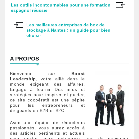
Les outils incontournables pour une formation
N
espagnol réussie
a
Les meilleures entreprises de box de
v
stockage à Nantes : un guide pour bien
choisir
i
g
A PROPOS
a
t
Bienvenue sur
Boost
Leadership
, votre allié dans le
monde exigeant des affaires.
i
Engagé à fournir Des infos et
stratégies pour inspirer et guider,
o
ce site coopératif est une pépite
pour les entrepreneurs et
n
dirigeants en B2B et B2C.
d
Avec une équipe de rédacteurs
passionnés, vous aurez accès à
e
des articles pertinents et actuels
pour guider votre entreprise vers de nouveaux