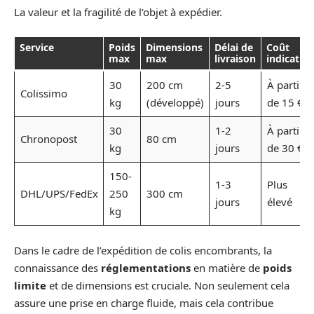
La valeur et la fragilité de l’objet à expédier.
Service
Poids
Dimensions
Délai de
Coût
max
max
livraison
indicatif
30
200 cm
2-5
À partir
Colissimo
kg
(développé)
jours
de 15 €
30
1-2
À partir
Chronopost
80 cm
kg
jours
de 30 €
150-
1-3
Plus
DHL/UPS/FedEx
250
300 cm
jours
élevé
kg
Dans le cadre de l’expédition de colis encombrants, la
connaissance des
réglementations
en matière de
poids
limite
et de dimensions est cruciale. Non seulement cela
assure une prise en charge fluide, mais cela contribue