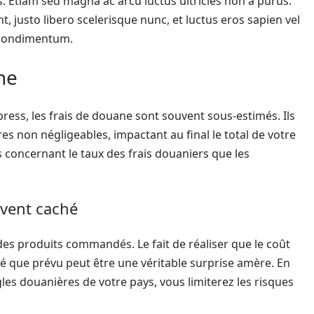
s. Etiam sed magna ac arcu luctus ultricies non a purus.
 justo libero scelerisque nunc, et luctus eros sapien vel
r condimentum.
ne
xpress, les frais de douane sont souvent sous-estimés. Ils
 non négligeables, impactant au final le total de votre
concernant le taux des frais douaniers que les
uvent caché
r des produits commandés. Le fait de réaliser que le coût
levé que prévu peut être une véritable surprise amère. En
les douanières de votre pays, vous limiterez les risques