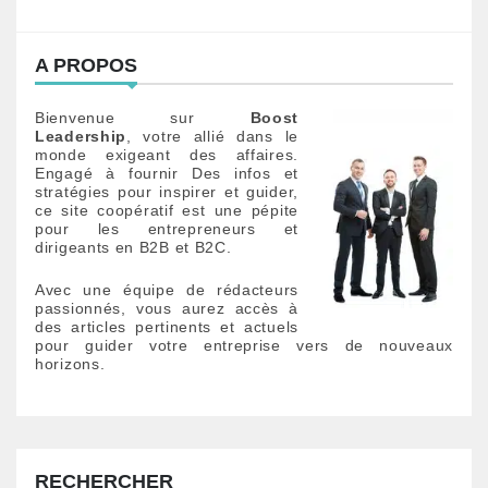
i
g
A PROPOS
a
t
Bienvenue sur
Boost
Leadership
, votre allié dans le
monde exigeant des affaires.
i
Engagé à fournir Des infos et
stratégies pour inspirer et guider,
o
ce site coopératif est une pépite
pour les entrepreneurs et
n
dirigeants en B2B et B2C.
d
Avec une équipe de rédacteurs
passionnés, vous aurez accès à
e
des articles pertinents et actuels
pour guider votre entreprise vers de nouveaux
l
horizons.
’
a
r
RECHERCHER