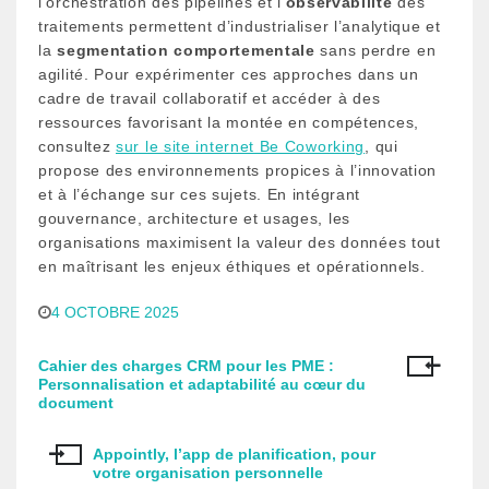
l’orchestration des pipelines et l’
observabilité
des
traitements permettent d’industrialiser l’analytique et
la
segmentation comportementale
sans perdre en
agilité. Pour expérimenter ces approches dans un
cadre de travail collaboratif et accéder à des
ressources favorisant la montée en compétences,
consultez
sur le site internet Be Coworking
, qui
propose des environnements propices à l’innovation
et à l’échange sur ces sujets. En intégrant
gouvernance, architecture et usages, les
organisations maximisent la valeur des données tout
en maîtrisant les enjeux éthiques et opérationnels.
4 OCTOBRE 2025
Cahier des charges CRM pour les PME :
N
Personnalisation et adaptabilité au cœur du
document
a
v
Appointly, l’app de planification, pour
votre organisation personnelle