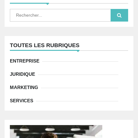
t
S
e
i
a
r
c
c
h
l
f
TOUTES LES RUBRIQUES
o
e
r
:
ENTREPRISE
JURIDIQUE
MARKETING
SERVICES