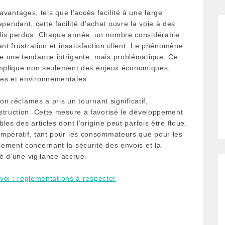
ntages, tels que l’accès facilité à une large
ndant, cette facilité d’achat ouvre la voie à des
olis perdus. Chaque année, un nombre considérable
ant frustration et insatisfaction client. Le phénomène
e une tendance intrigante, mais problématique. Ce
il implique non seulement des enjeux économiques,
ues et environnementales.
on réclamés a pris un tournant significatif,
struction. Cette mesure a favorisé le développement
es des articles dont l’origine peut parfois être floue.
impératif, tant pour les consommateurs que pour les
ement concernant la sécurité des envois et la
té d’une vigilance accrue.
nvoi : réglementations à respecter