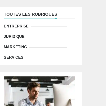
r
c
h
f
TOUTES LES RUBRIQUES
o
r
:
ENTREPRISE
JURIDIQUE
MARKETING
SERVICES