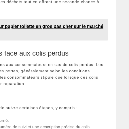
les déchets tout en offrant une seconde chance à
r papier toilette en gros pas cher sur le marché
 face aux colis perdus
tions aux consommateurs en cas de colis perdus. Les
les pertes, généralement selon les conditions
it des consommateurs stipule que lorsque des colis
r réparation.
 de suivre certaines étapes, y compris :
erné.
numéro de suivi et une description précise du colis.