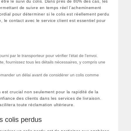
 être le suivi du colis. Dans près de 80% des cas, les
permettant de suivre en temps réel l’acheminement
mordial pour déterminer si le colis est réellement perdu
le contact avec le service client est essentiel pour
ourni par le transporteur pour vérifier l’état de l’envoi.
te, fournissez tous les détails nécessaires, y compris une
demander un délai avant de considérer un colis comme
 est crucial non seulement pour la rapidité de la
nfiance des clients dans les services de livraison.
ilitera toute réclamation ultérieure.
s colis perdus
upérer un colis perdu est de participer aux enchères